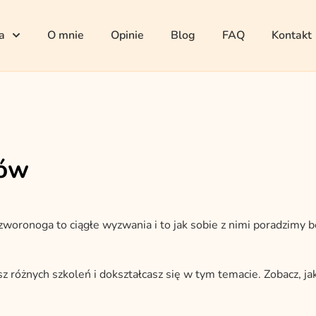
a
O mnie
Opinie
Blog
FAQ
Kontakt
sów
czworonoga to ciągłe wyzwania i to jak sobie z nimi poradzimy
sz różnych szkoleń i dokształcasz się w tym temacie. Zobacz, j