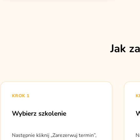
Jak z
KROK 1
K
Wybierz szkolenie
W
Następnie kliknij „Zarezerwuj termin”,
N