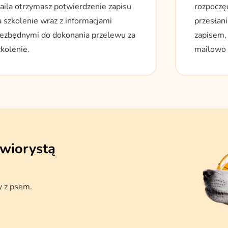
aila otrzymasz potwierdzenie zapisu
rozpoczę
a szkolenie wraz z informacjami
przesłani
iezbędnymi do dokonania przelewu za
zapisem, 
zkolenie.
mailowo l
awiorystą
y z psem.