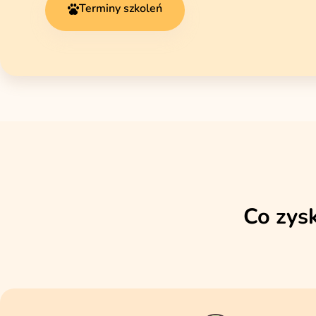
Terminy szkoleń
Co zys