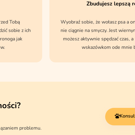
Zbudujesz lepszą 
rzed Tobą
Wyobraź sobie, że wołasz psa a on
zić sobie z ich
nie ciągnie na smyczy. Jest wiern
ronoga jak
możesz aktywnie spędzać czas, a
ów.
wskazówkom ode mnie będ
ności?
Konsul
wiązaniem problemu.